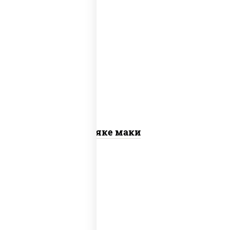
рис, нори, лосось слабосоленый
Сяке маки
рис, нори, сыр сливочный, огурцы
свежие, омлет, лосось слабосоленый