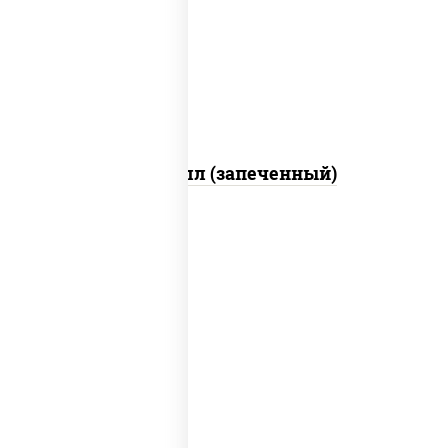
свежие, креветки, лосось слабосоленый,
соус "унаги", соус "спайс" (майонез соус
чили соус шрирача), икра "масаго"
Ойси ролл (запеченный)
рис, нори, креветки