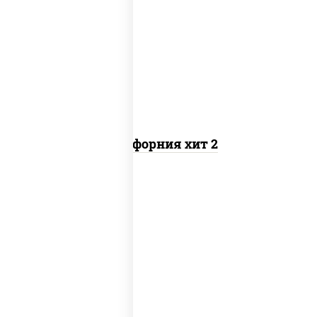
рис, нори, майонез, авокадо, краб
снежный, икра "масаго"
Калифорния хит 2
рис, нори, бекон, соус "техасский
барбекю", сыр сливочный, огурцы
свежие, сухари панировочные