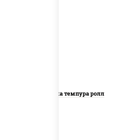
рис, нори, креветки, сыр сливочный,
салат "айсберг", сухари панировочные
Креветка темпура ролл
рис, нори, сыр сливочный, огурцы