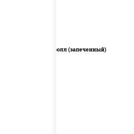
свежие, икра "масаго", соус "яки"
(майонез чеснок масаго лосось
слабосолёный), соус "унаги"
Сальмон ролл (запеченный)
рис, нори, сыр сливочный, бекон, куриная
грудка с паприкой, сыр "пармезан", соус
"цезарь" (масло растительное
загустители сахар яйца чеснок специи
перец черный консерванты)