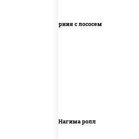
Калифорния с лососем
рис, нори, сыр сливочный, огурцы
свежие, лосось слабосоленый
Сяке Нагима ролл