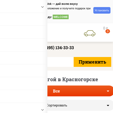
PizzaSushiWok — дай волю вкусу
Скачайте приложение и получите подарок при
Установить
заказе
по промокоду:
WELCOME
0
руб
0
+7 (495) 134-33-33
Роллы с семгой в Красногорске
Все
Сортировать