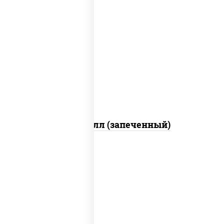
рис, нори, сыр сливочный, салат
"айсберг", куриная грудка с паприкой,
лук фри, сыр "пармезан", соус "цезарь"
(масло растительное загустители
сахар яйца чеснок специи перец черный
консерванты)
Хотто ролл (запеченный)
рис, нори, огурцы свежие, краб снежный,
икра "масаго", соус "хот" (майонез
кетчуп табаско чеснок масаго)