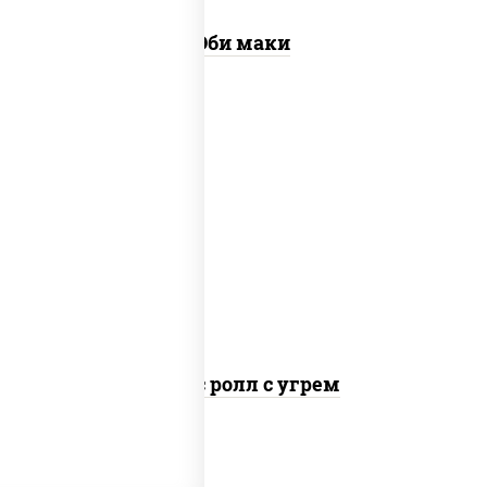
Эби маки
рис, нори, соус "спайс" (майонез соус
чили соус шрирача), угорь копченый
Спайс ролл с угрем