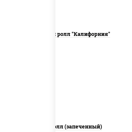
Запеченный ролл "Калифорния"
рис, нори, сыр сливочный, огурцы
свежие, куриная грудка с паприкой,
бекон, соус "унаги", кунжут
Бостон ролл (запеченный)