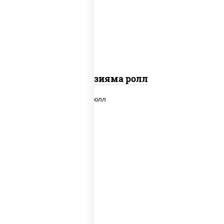
"вулкан" (креветки отварные; краб
снежный; майонез; чеснок; икра масаго)
Фудзияма ролл
new
рис, нори, лосось копченый, сыр
сливочный, огурцы свежие, соус "вулкан"
(креветки отварные; краб снежный;
майонез; чеснок; икра масаго), кунжут