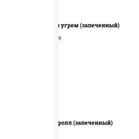
С креветкой и угрем (запеченный)
рис, нори, огурцы свежие, помидоры,
куриная грудка с паприкой, соус "шеф"
(майонез соус соевый зелень чеснок)
Тори Маки ролл (запеченный)