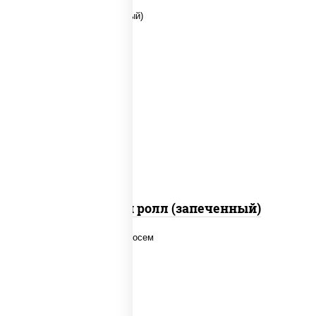
рис, нори, сыр сливочный, помидоры,
куриная грудка с паприкой, соус "спайс"
(майонез соус чили соус шрирача)
Чили чикен ролл (запеченный)