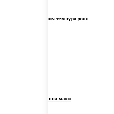
Калифорния темпура ролл
пост
рис, нори, огурцы свежие, кунжут
Каппа маки