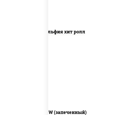
Филадельфия хит ролл
рис, нори, сыр сливочный, краб снежный,
соус "яки" (майонез чеснок масаго
лосось слабосолёный), соус "унаги"
Город PSW (запеченный)