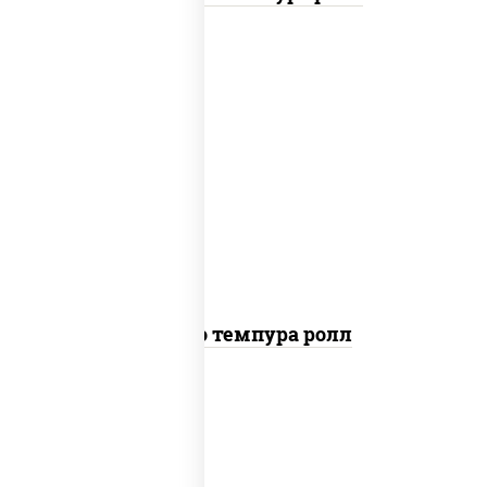
рис, нори, тунец, сыр сливочный, огурцы
свежие, соус "спайс" (майонез соус чили
соус шрирача), сухари панировочные
Бонито темпура ролл
рис, нори, сыр сливочный, огурцы