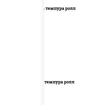
Цезарь темпура ролл
рис, нори, тунец, омлет, соус "спайс"
(майонез соус чили соус шрирача), сухари
панировочные
Тунец темпура ролл