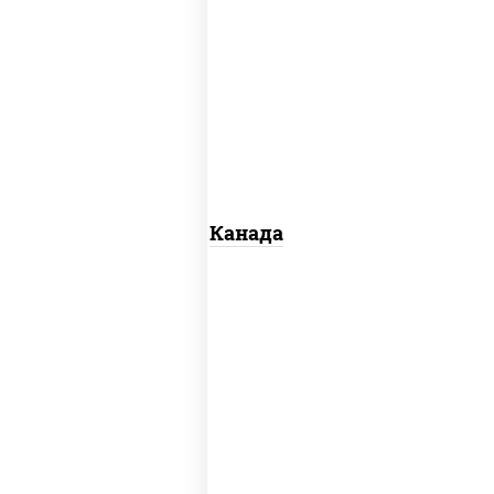
соус "унаги", рис, нори, сыр сливочный,
огурцы свежие, лосось слабосоленый,
угорь копченый, кунжут
Канада
рис, нори, майонез, авокадо, огурцы
свежие, лосось слабосоленый, икра
"масаго"