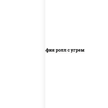
рис, нори, сыр сливочный, угорь
копченый, соус "унаги", кунжут
Филадельфия ролл с угрем
рис, нори, икра "масаго", майонез, краб
снежный, огурцы свежие, авокадо,
сухари панировочные