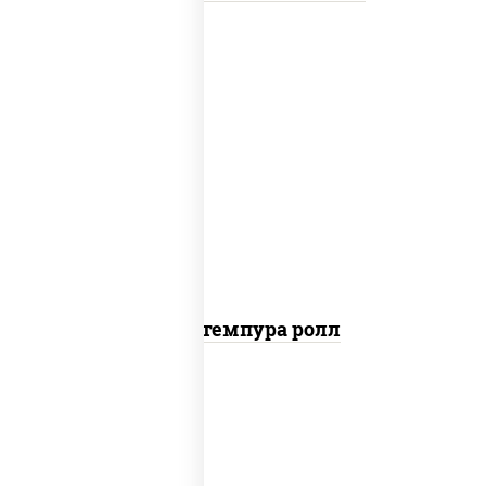
нори, краб снежный, сыр сливочный,
икра "масаго", омлет, угорь копченый,
сухари панировочные, соус "унаги"
Кани темпура ролл