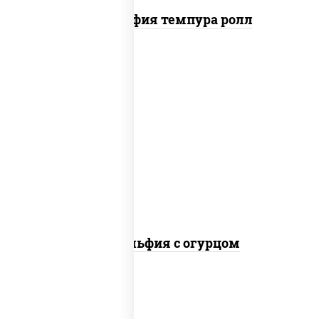
Филадельфия темпура ролл
рис, нори, сыр сливочный, огурцы
свежие, лосось слабосоленый
Филадельфия с огурцом