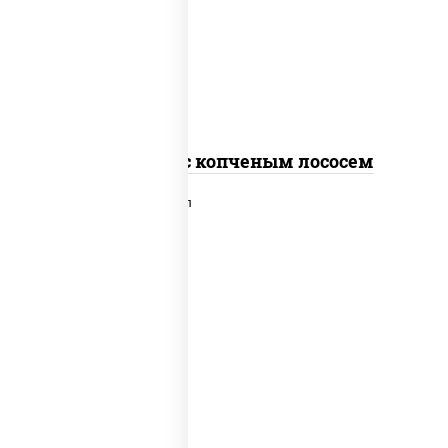
рис, нори, соус "спайс" (майонез соус
чили соус шрирача), лосось копченый
Спайс ролл с копченым лососем
рис, нори, сыр сливочный, лосось
слабосоленый, икра "масаго", сухари
панировочные