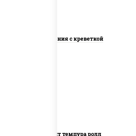
Калифорния с креветкой
рис, нори, угорь копченый, икра
"масаго", сыр сливочный, огурцы свежие,
сухари панировочные
Динамит темпура ролл