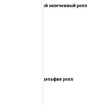
Кунсей фурай запеченный ролл
new
рис, нори, сыр сливочный, авокадо,
лосось слабосоленый
Филадельфия ролл