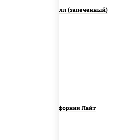
Митто ролл (запеченный)
рис, нори, майонез, краб снежный,
огурцы свежие, икра "масаго"
Калифорния Лайт