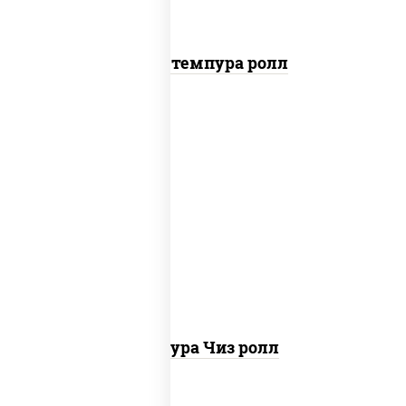
Бекон темпура ролл
рис, нори, сыр сливочный, сухари
панировочные
Темпура Чиз ролл