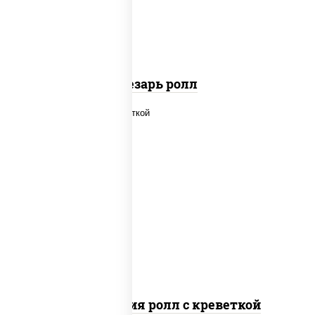
паприкой, салат "айсберг", кунжут
Цезарь ролл
рис, нори, огурцы свежие, салат
"айсберг", сыр сливочный, креветки,
соус "унаги"
Филадельфия ролл с креветкой