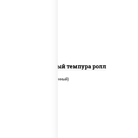
рис, нори, лосось слабосоленый, огурцы
свежие, сыр сливочный, сухари
панировочные
Сливочный темпура ролл
рис, нори, огурцы свежие, креветки,
угорь копченый, икра "масаго", соус
"хот" (майонез кетчуп табаско чеснок
масаго)