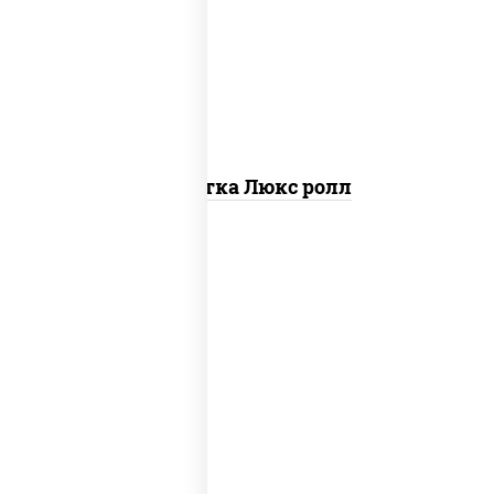
креветки, рис, нори, майонез, икра
"масаго", кляр, сухари панировочные,
кунжут
Креветка Люкс ролл
соус "цезарь" (масло растительное
загустители сахар яйца чеснок специи
перец черный консерванты), сыр
"пармезан", рис, нори, салат "айсберг",
помидоры, куриная грудка с паприкой,
сухари панировочные