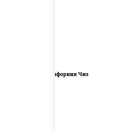
рис, нори, сыр сливочный, икра "масаго"
Калифорния Чиз
соус "цезарь" (масло растительное
загустители сахар яйца чеснок специи
перец черный консерванты), сыр
"пармезан", рис, нори, куриная грудка с