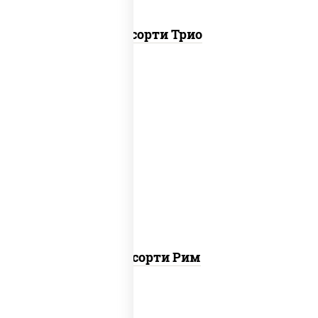
Ассорти Трио
ролл цезарь, ролл цезарь с лососем
Ассорти Рим
пост