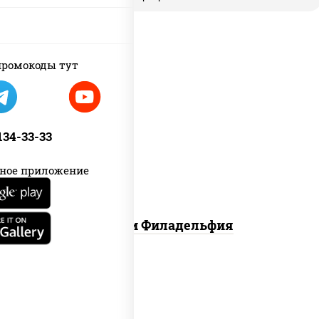
ромокоды тут
филадельфия ролл с угрем,
филадельфия ролл с креветкой,
 134-33-33
филадельфия хит ролл
ное приложение
Ассорти Филадельфия