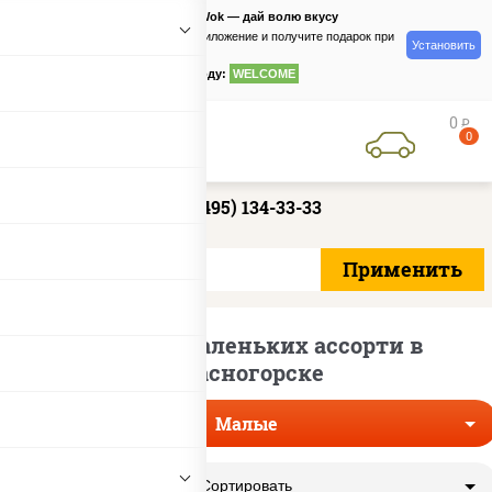
PizzaSushiWok — дай волю вкусу
Скачайте приложение и получите подарок при
Установить
заказе
по промокоду:
WELCOME
0
руб
0
+7 (495) 134-33-33
Доставка маленьких ассорти в
Красногорске
Малые
Сортировать