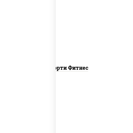
ясай маки, каппа маки, чука ролл
Ассорти Фитнес
канада, филадельфия ролл c огурцом