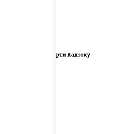
агиро ролл,
калифорния спайс
, каппа
маки
Ассорти Кадзоку
ролл калифорния хит 2, филадельфия
хит ролл, ролл цезарь