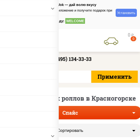
PizzaSushiWok — дай волю вкусу
Скачайте приложение и получите подарок при
Установить
заказе
по промокоду:
WELCOME
0
руб
0
+7 (495) 134-33-33
Доставка острых роллов в Красногорске
Спайс
Сортировать