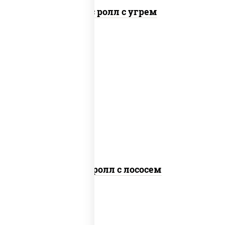
Спайс ролл с угрем
рис, нори, соус "спайс" (майонез соус
чили соус шрирача), лосось
слабосоленый
Спайс ролл с лососем