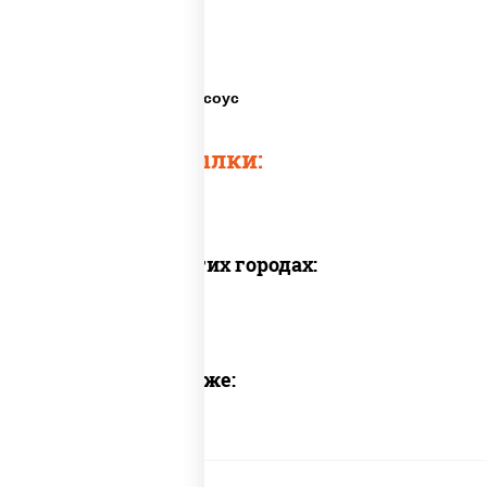
Спайс роллы
Роллы спайси
Роллы цыпа спайси соус
Быстрые ссылки:
Доставка в других городах:
Предлагаем также: