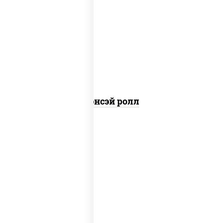
рис, нори, соус "спайс" (майонез соус
чили соус шрирача), креветки, огурцы
свежие, сухари панировочные, кляр, икра
"масаго"
Сэнсэй ролл
рис, нори, соус "спайс" (майонез соус
чили соус шрирача), краб снежный,
огурцы свежие, икра "масаго"