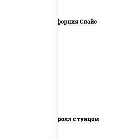
Калифорния Спайс
рис, нори, соус "спайс" (майонез соус
чили соус шрирача), тунец
Спайс ролл с тунцом