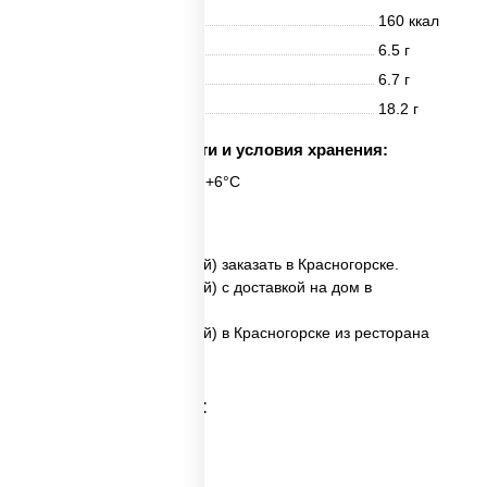
Энерг. ценность
160 ккал
Белки
6.5 г
Жиры
6.7 г
Углеводы
18.2 г
Срок годности и условия хранения:
6 часов при t° от +2°C до +6°C
6 шт.
✅ Ойси ролл (запеченный) заказать в Красногорске.
✅ Ойси ролл (запеченный) с доставкой на дом в
Красногорске.
✅ Ойси ролл (запеченный) в Красногорске из ресторана
ПиццаСушиВок.
Категории товара: