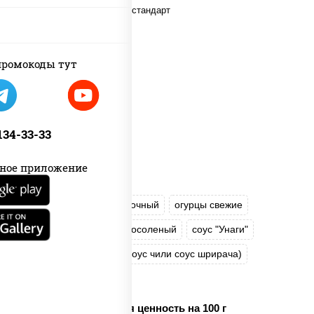
ромокоды тут
 134-33-33
ное приложение
рис
нори
сыр сливочный
огурцы свежие
креветки
лосось слабосоленый
соус "Унаги"
соус "Спайс" (майонез соус чили соус шрирача)
икра "Масаго"
Пищевая ценность на 100 г