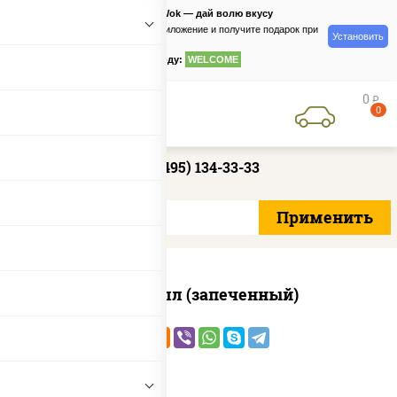
PizzaSushiWok — дай волю вкусу
Скачайте приложение и получите подарок при
Установить
заказе
по промокоду:
WELCOME
0
руб
0
+7 (495) 134-33-33
Ойси ролл (запеченный)