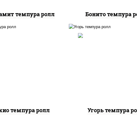
амит темпура ролл
Бонито темпура р
с, нори, соус "спайс"
рис, нори, угорь копч
айонез соус чили соус
краб снежный, соус "с
ача), креветки, лосось
(майонез соус чили с
лабосоленый, угорь
шрирача), салат "айсб
копченый, сухари
сухари панировочн
панировочные
кио темпура ролл
Угорь темпура р