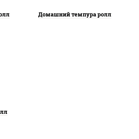
олл
Домашний темпура ролл
еный,
пайс"
оус
ерг",
ые
олл