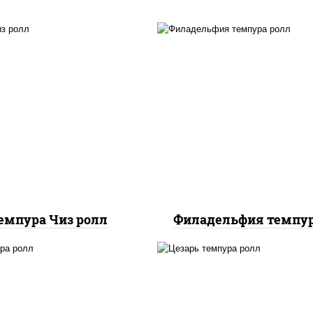
рис, нори, сыр сливоч
, нори, сыр сливочный,
лосось слабосоленый,
ухари панировочные
"масаго", сухари
панировочные
емпура Чиз ролл
Филадельфия темпур
соус "цезарь" (мас
растительное
ри, краб снежный, сыр
загустители сахар я