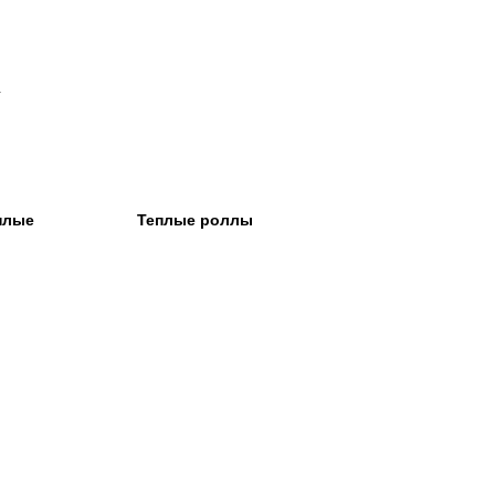
.
плые
Теплые роллы