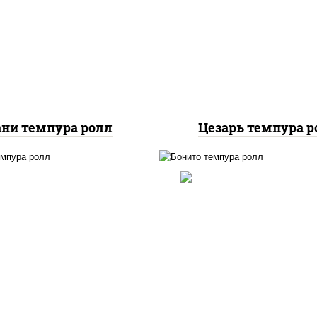
вочный, икра "масаго",
чеснок специи пер
лет, угорь копченый,
черный консерванты),
ари панировочные, соус
"пармезан", рис, нор
"унаги"
салат "айсберг", поми
куриная грудка с папр
сухари панировочн
ани темпура ролл
Цезарь темпура р
рис, нори, тунец, с
 нори, угорь копченый,
сливочный, огурцы св
икра "масаго", сыр
соус "спайс" (майонез
очный, огурцы свежие,
чили соус шрирача), с
ухари панировочные
панировочные