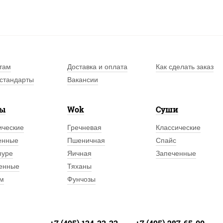
там
Доставка и оплата
Как сделать заказ
стандарты
Вакансии
лы
Wok
Суши
ические
Гречневая
Классические
енные
Пшеничная
Спайс
пуре
Яичная
Запеченные
енные
Тяханы
м
Фунчозы