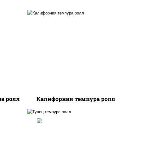
ный,
рис, нори, икра "масаго",
 икра
майонез, краб снежный,
огурцы свежие, авокадо,
сухари панировочные
а ролл
Калифорния темпура ролл
ло
йца