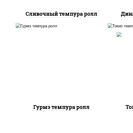
Сливочный темпура ролл
Дин
ри
рис, нори, лосось копченый,
(м
сыр сливочный, краб
шрир
снежный, сухари
с
панировочные
Гурмэ темпура ролл
То