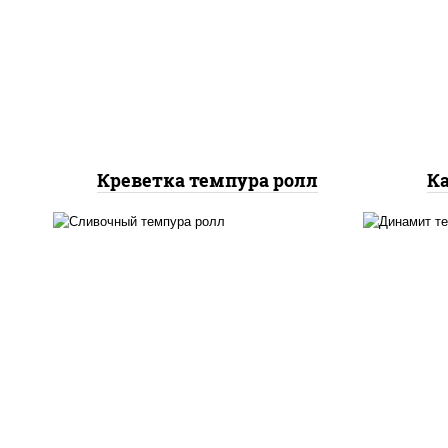
рис, нори, креветки, сыр
сли
сливочный, салат
ом
"айсберг", сухари
сух
панировочные
Креветка темпура ролл
К
рис, нори, лосось
рис,
слабосоленый, огурцы
свежие, сыр сливочный,
слив
сухари панировочные
с