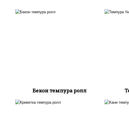
рис, нори, бекон, соус
"техасский барбекю", сыр
рис
сливочный, огурцы свежие,
с
сухари панировочные
Бекон темпура ролл
Т
но