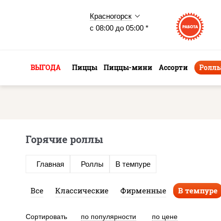
Красногорск
с 08:00 до 05:00 *
ВЫГОДА
Пиццы
Пиццы-мини
Ассорти
Ролл
Горячие роллы
Главная
Роллы
В темпуре
Все
Классические
Фирменные
В темпуре
Сортировать
по популярности
по цене