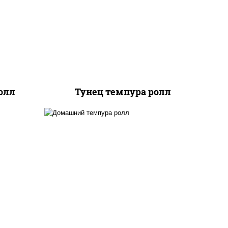
рис, нори, тунец, омлет,
ец
соус "спайс" (майонез соус
 сыр
чили соус шрирача), сухари
и,
панировочные
доры,
икой,
ые
олл
Тунец темпура ролл
ыр
ежие,
рис, нори, бекон, креветки,
 соус
сыр сливочный, сухари
ухари
панировочные