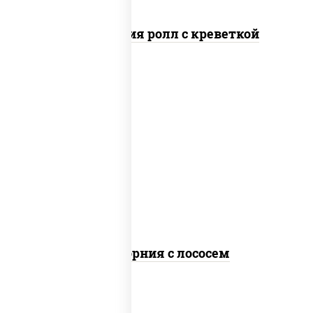
Филадельфия ролл с креветкой
рис, нори, майонез, авокадо, огурцы
свежие, лосось слабосоленый, икра
"масаго"
Калифорния с лососем