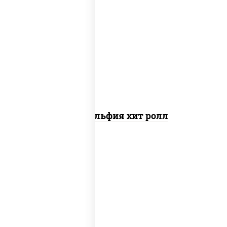
рис, нори, сыр сливочный, огурцы
свежие, омлет, лосось слабосоленый
Филадельфия хит ролл
креветки, рис, нори, майонез, икра
"масаго", кляр, сухари панировочные,
кунжут