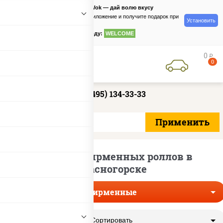
PizzaSushiWok — дай волю вкусу
Скачайте приложение и получите подарок при
Установить
заказе
по промокоду:
WELCOME
0
руб
0
+7 (495) 134-33-33
Доставка фирменных роллов в
Красногорске
Фирменные
Сортировать