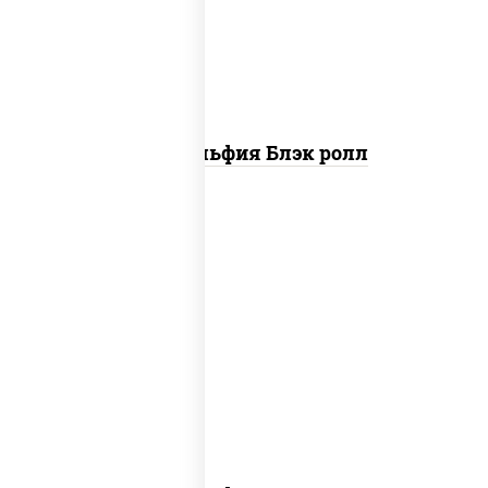
"унаги"
Филадельфия Блэк ролл
рис, нори, сыр сливочный, угорь
копченый, лосось слабосоленый, соус
"унаги", кунжут