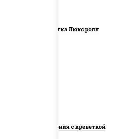
Креветка Люкс ролл
рис, нори, майонез, огурцы свежие,
авокадо, креветки, икра "масаго"
Калифорния с креветкой