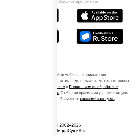
Установи мобильное приложение
Осуществляя вход на этот Сайт/в мобильное приложение
«ПиццаСушиВок - доставка еды», вы подтверждаете, что ознакомлены
с
Пользовательским соглашением
и
Положением по обработке и
защите персональных данных
. С общими правилами участия в акциях
и порядке получения подарков Вы можете
ознакомиться здесь
© 2002–2026
ПиццаСушиВок