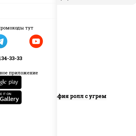
ромокоды тут
рис, нори, сыр сливочный, угорь
копченый, соус "унаги", кунжут
 134-33-33
ное приложение
Филадельфия ролл с угрем