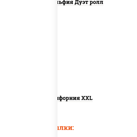
Филадельфия Дуэт ролл
рис, нори, сыр сливочный, лосось
слабосоленый, огурцы свежие, икра
"масаго"
Калифорния XXL
Быстрые ссылки: