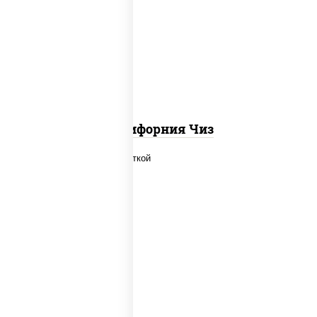
рис, нори, сыр сливочный, икра "масаго"
Калифорния Чиз
рис, нори, огурцы свежие, салат
"айсберг", сыр сливочный, креветки,
соус "унаги"