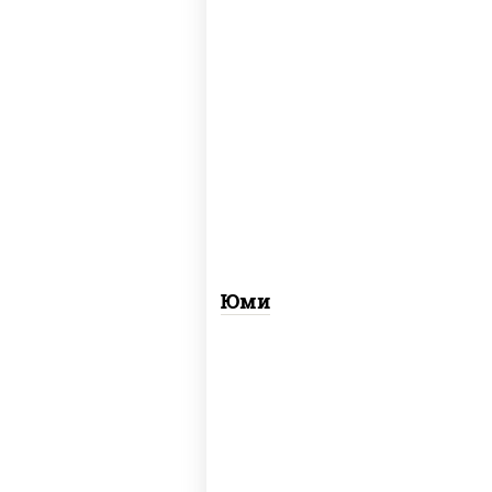
рис, нори, креветки, огурцы свежие, сыр
сливочный, лосось слабосоленый, соус
"унаги", кунжут
Юми
рис, нори, сыр сливочный, салат
"айсберг", лосось слабосоленый, соус