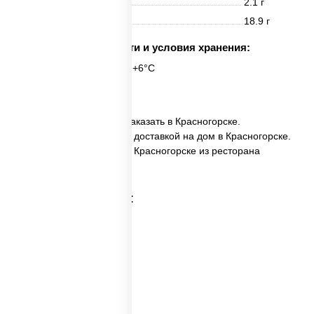
Жиры
2.1 г
Углеводы
18.9 г
Срок годности и условия хранения:
6 часов при t° от +2°C до +6°C
6 шт.
✅ Спайс ролл с тунцом заказать в Красногорске.
✅ Спайс ролл с тунцом с доставкой на дом в Красногорске.
✅ Спайс ролл с тунцом в Красногорске из ресторана
ПиццаСушиВок.
Категории товара: