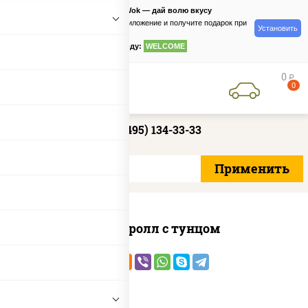
PizzaSushiWok — дай волю вкусу
Скачайте приложение и получите подарок при
Установить
заказе
по промокоду:
WELCOME
0
руб
0
+7 (495) 134-33-33
Спайс ролл с тунцом