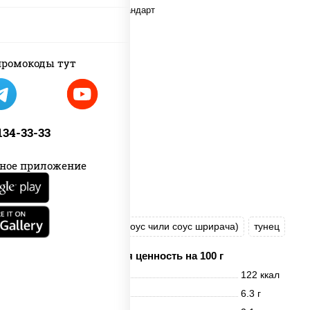
ромокоды тут
 134-33-33
ное приложение
рис
нори
соус "Спайс" (майонез соус чили соус шрирача)
тунец
Пищевая ценность на 100 г
Энерг. ценность
122 ккал
Белки
6.3 г