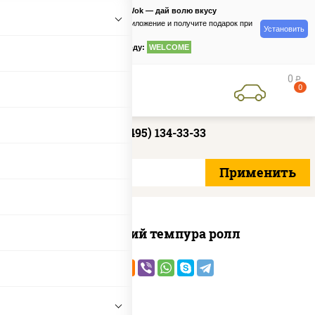
PizzaSushiWok — дай волю вкусу
Скачайте приложение и получите подарок при
Установить
заказе
по промокоду:
WELCOME
0
руб
0
+7 (495) 134-33-33
Домашний темпура ролл