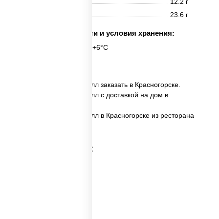
Жиры
12.2 г
Углеводы
23.6 г
Срок годности и условия хранения:
6 часов при t° от +2°C до +6°C
8 шт.
✅ Домашний темпура ролл заказать в Красногорске.
✅ Домашний темпура ролл с доставкой на дом в
Красногорске.
✅ Домашний темпура ролл в Красногорске из ресторана
ПиццаСушиВок.
Категории товара: