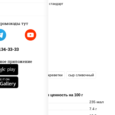
ромокоды тут
 134-33-33
ное приложение
рис
нори
бекон
креветки
сыр сливочный
сухари панировочные
Пищевая ценность на 100 г
Энерг. ценность
235 ккал
Белки
7.4 г