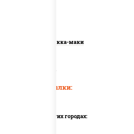
Текка-маки
Роллы классические
Быстрые ссылки:
Доставка в других городах: