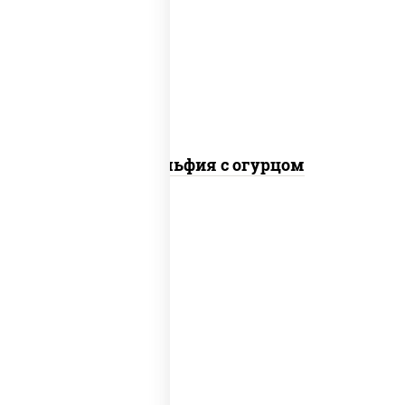
рис, нори, сыр сливочный, огурцы
свежие, лосось слабосоленый
Филадельфия с огурцом
пост
рис, нори, огурцы свежие, кунжут