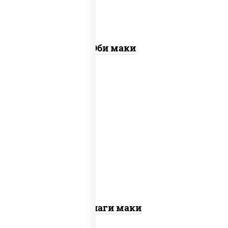
Эби маки
соус "унаги", рис, нори, огурцы свежие,
угорь копченый, кунжут
Унаги маки