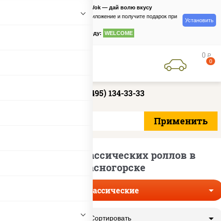
PizzaSushiWok — дай волю вкусу
Скачайте приложение и получите подарок при
Установить
заказе
по промокоду:
WELCOME
0
руб
0
+7 (495) 134-33-33
Доставка классических роллов в
Красногорске
Классические
Сортировать