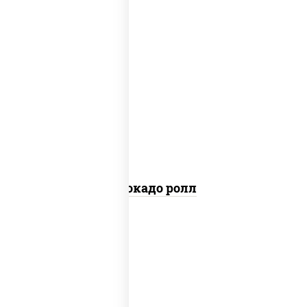
пост
рис, нори, авокадо
Авокадо ролл
рис, нори, тунец