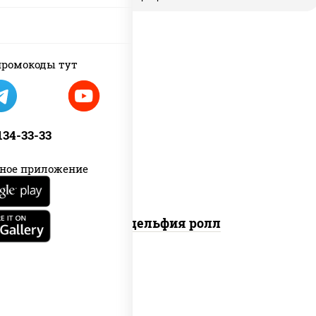
new
ромокоды тут
рис, нори, сыр сливочный, авокадо,
лосось слабосоленый
 134-33-33
ное приложение
Филадельфия ролл