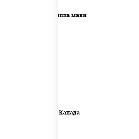
Каппа маки
соус "унаги", рис, нори, сыр сливочный,
огурцы свежие, лосось слабосоленый,
угорь копченый, кунжут
Канада