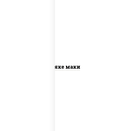
рис, нори, лосось слабосоленый
Сяке маки
рис, нори, креветки