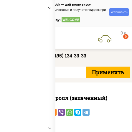
PizzaSushiWok — дай волю вкусу
Скачайте приложение и получите подарок при
Установить
заказе
по промокоду:
WELCOME
0
руб
0
+7 (495) 134-33-33
Чили кани ролл (запеченный)