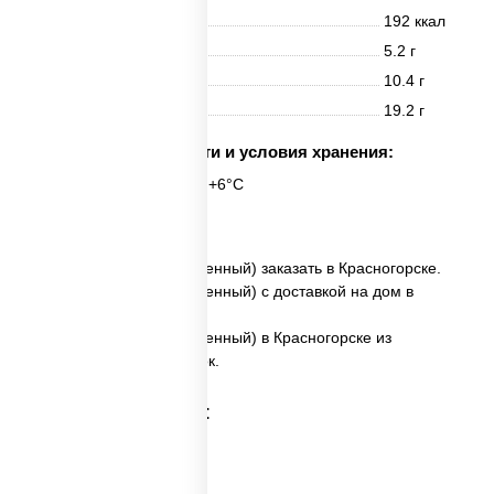
Энерг. ценность
192 ккал
Белки
5.2 г
Жиры
10.4 г
Углеводы
19.2 г
Срок годности и условия хранения:
6 часов при t° от +2°C до +6°C
6 шт.
✅ Чили кани ролл (запеченный) заказать в Красногорске.
✅ Чили кани ролл (запеченный) с доставкой на дом в
Красногорске.
✅ Чили кани ролл (запеченный) в Красногорске из
ресторана ПиццаСушиВок.
Категории товара: