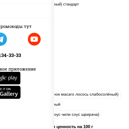
ромокоды тут
 134-33-33
ное приложение
рис
нори
соус "Яки" (майонез чеснок масаго лосось слабосолёный)
помидоры
краб снежный
соус "Спайс" (майонез соус чили соус шрирача)
Пищевая ценность на 100 г