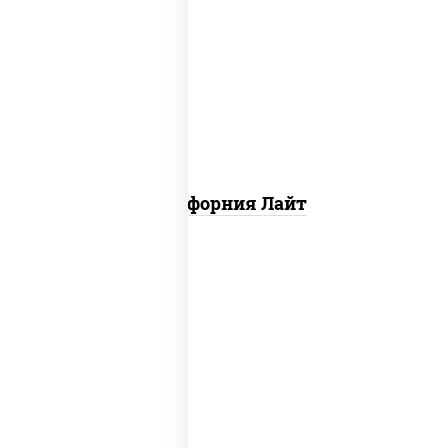
рис, нори, майонез, краб снежный,
огурцы свежие, икра "масаго"
Калифорния Лайт
рис, нори, майонез, огурцы свежие, краб
снежный, кунжут