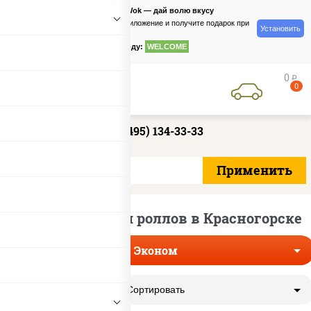
PizzaSushiWok — дай волю вкусу
Скачайте приложение и получите подарок при
Установить
заказе
по промокоду:
WELCOME
0
руб
0
+7 (495) 134-33-33
Доставка эконом роллов в Красногорске
Эконом
Сортировать