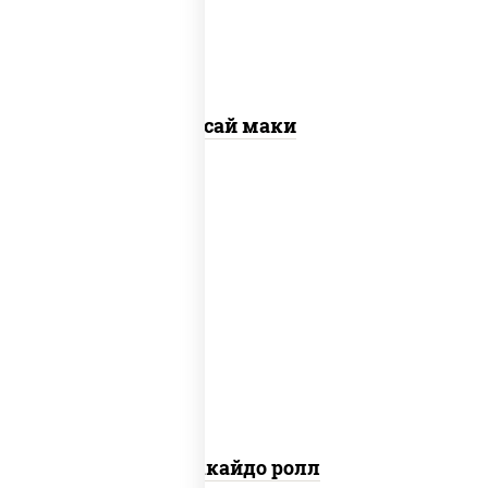
Ясай маки
рис, нори, сыр сливочный, краб снежный,
лосось копченый, кунжут
Хоккайдо ролл