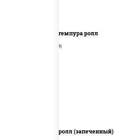
Кани темпура ролл
рис, нори, огурцы свежие, помидоры,
куриная грудка с паприкой, соус "шеф"
(майонез соус соевый зелень чеснок)
Тори Маки ролл (запеченный)