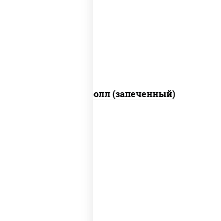
рис, нори, сыр сливочный, огурцы
свежие, икра "масаго", соус "яки"
(майонез чеснок масаго лосось
слабосолёный), соус "унаги"
Сальмон ролл (запеченный)
рис, нори, майонез, авокадо, огурцы
свежие, лосось слабосоленый, икра
"масаго"