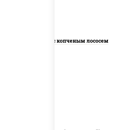
чили соус шрирача), лосось копченый
Спайс ролл с копченым лососем
рис, нори, сыр сливочный, огурцы
свежие, куриная грудка с паприкой,
бекон, соус "унаги", кунжут