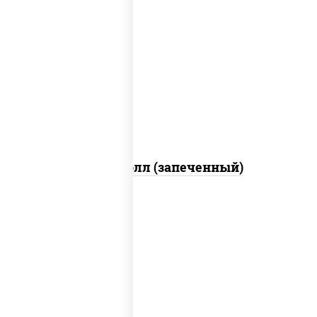
рис, нори, сыр сливочный, бекон, куриная
грудка с паприкой, сыр "пармезан", соус
"цезарь" (масло растительное
загустители сахар яйца чеснок специи
перец черный консерванты)
Митто ролл (запеченный)
рис, нори, сыр сливочный, краб снежный,
соус "яки" (майонез чеснок масаго
лосось слабосолёный), соус "унаги"