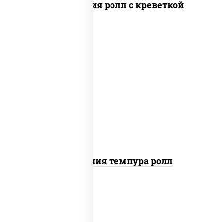
Филадельфия ролл с креветкой
рис, нори, икра "масаго", майонез, краб
снежный, огурцы свежие, авокадо,
сухари панировочные
Калифорния темпура ролл