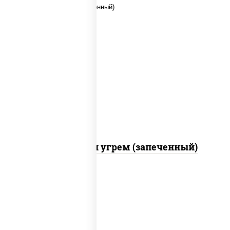
рис, нори, огурцы свежие, креветки,
угорь копченый, икра "масаго", соус
"хот" (майонез кетчуп табаско чеснок
масаго)
С креветкой и угрем (запеченный)
рис, нори, майонез, огурцы свежие,