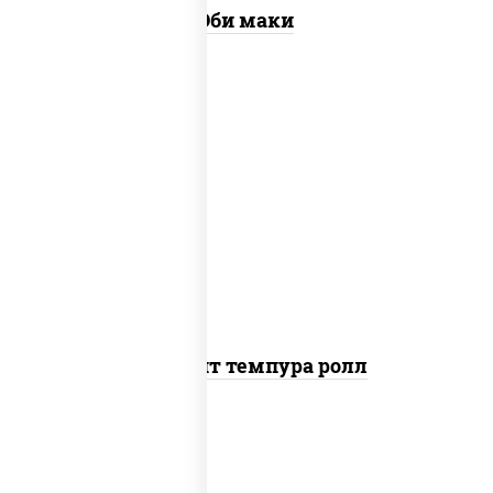
Эби маки
рис, нори, угорь копченый, икра
"масаго", сыр сливочный, огурцы свежие,
сухари панировочные
Динамит темпура ролл