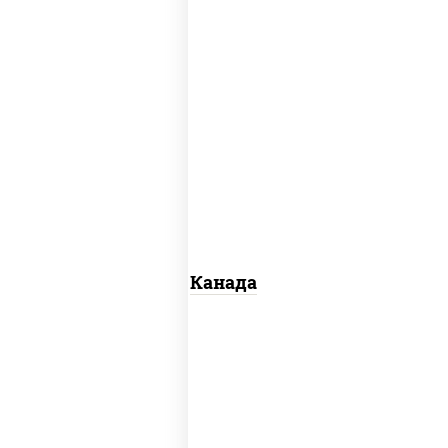
соус "унаги", рис, нори, сыр сливочный,
огурцы свежие, лосось слабосоленый,
угорь копченый, кунжут
Канада
рис, нори, майонез, краб снежный,