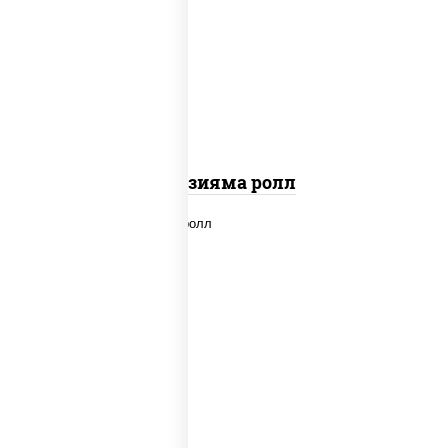
рис, нори, омлет, сыр сливочный,
огурцы свежие, икра "масаго", соус
"вулкан" (креветки отварные; краб
снежный; майонез; чеснок; икра масаго)
Фудзияма ролл
new
рис, нори, лосось копченый, сыр
сливочный, огурцы свежие, соус "вулкан"
(креветки отварные; краб снежный;
майонез; чеснок; икра масаго), кунжут