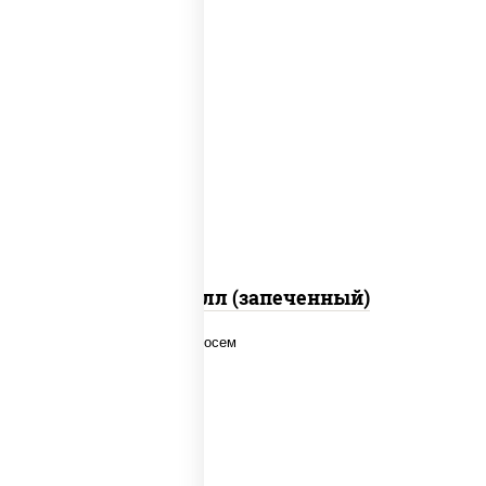
рис, нори, сыр сливочный, салат
"айсберг", куриная грудка с паприкой,
лук фри, сыр "пармезан", соус "цезарь"
(масло растительное загустители
сахар яйца чеснок специи перец черный
консерванты)
Хотто ролл (запеченный)
рис, нори, соус "спайс" (майонез соус