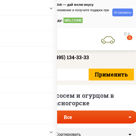
PizzaSushiWok — дай волю вкусу
Скачайте приложение и получите подарок при
Установить
заказе
по промокоду:
WELCOME
0
руб
0
+7 (495) 134-33-33
Роллы с лососем и огурцом в
Красногорске
Все
Сортировать