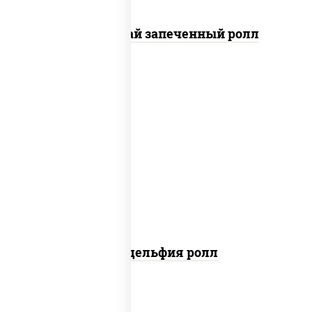
Кунсей фурай запеченный ролл
new
рис, нори, сыр сливочный, авокадо,
лосось слабосоленый
Филадельфия ролл