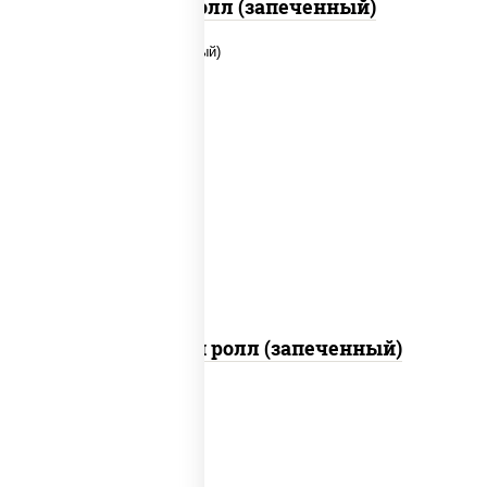
Бостон ролл (запеченный)
рис, нори, сыр сливочный, помидоры,
куриная грудка с паприкой, соус "спайс"
(майонез соус чили соус шрирача)
Чили чикен ролл (запеченный)