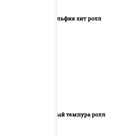
Филадельфия хит ролл
рис, нори, лосось слабосоленый, огурцы
свежие, сыр сливочный, сухари
панировочные
Сливочный темпура ролл