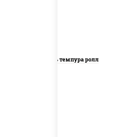
загустители сахар яйца чеснок специи
перец черный консерванты), сыр
"пармезан", рис, нори, салат "айсберг",
помидоры, куриная грудка с паприкой,
сухари панировочные
Цезарь темпура ролл
рис, нори, сыр сливочный, огурцы
свежие, омлет, лосось слабосоленый