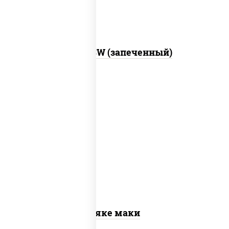
Город PSW (запеченный)
рис, нори, лосось слабосоленый
Сяке маки