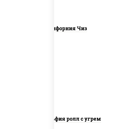
Калифорния Чиз
рис, нори, сыр сливочный, угорь
копченый, соус "унаги", кунжут
Филадельфия ролл с угрем