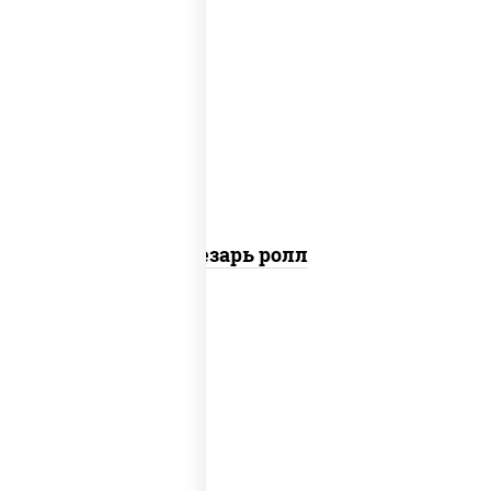
соус "цезарь" (масло растительное
загустители сахар яйца чеснок специи
перец черный консерванты), сыр
"пармезан", рис, нори, куриная грудка с
паприкой, салат "айсберг", кунжут
Цезарь ролл
рис, нори, сыр сливочный, икра "масаго"