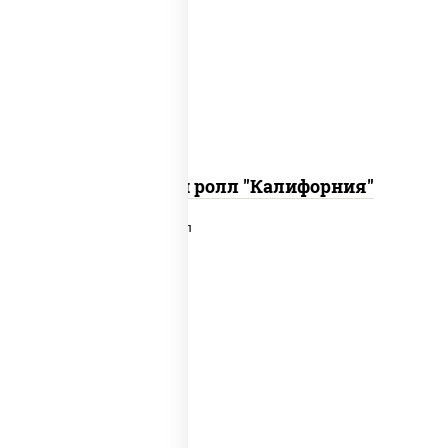
рис, нори, огурцы свежие, краб снежный,
икра "масаго", соус "хот" (майонез
кетчуп табаско чеснок масаго)
Запеченный ролл "Калифорния"
рис, нори, сыр сливочный, лосось
слабосоленый, икра "масаго", сухари
панировочные