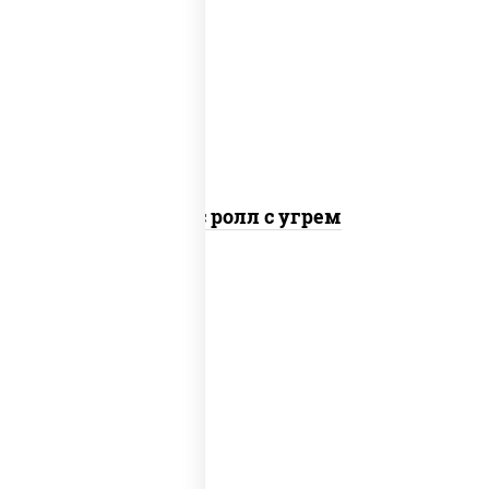
рис, нори, соус "спайс" (майонез соус
чили соус шрирача), угорь копченый
Спайс ролл с угрем
рис, нори, сыр сливочный, огурцы
свежие, креветки, лосось слабосоленый,
соус "унаги", соус "спайс" (майонез соус
чили соус шрирача), икра "масаго"