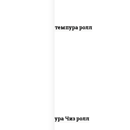
Бекон темпура ролл
рис, нори, сыр сливочный, сухари
панировочные
Темпура Чиз ролл