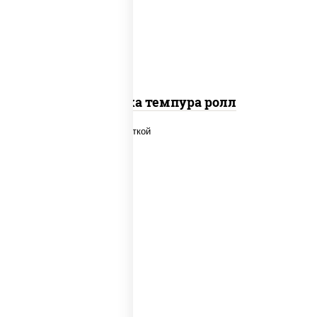
салат "айсберг", сухари панировочные
Креветка темпура ролл
рис, нори, огурцы свежие, салат
"айсберг", сыр сливочный, креветки,
соус "унаги"