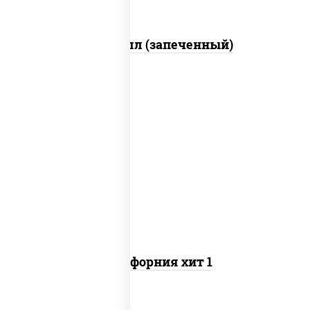
Ойси ролл (запеченный)
рис, нори, майонез, огурцы свежие, краб
снежный, кунжут
Калифорния хит 1