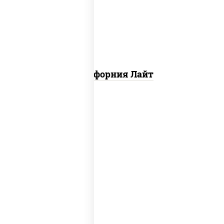
огурцы свежие, икра "масаго"
Калифорния Лайт
рис, нори, тунец, омлет, соус "спайс"
(майонез соус чили соус шрирача), сухари
панировочные