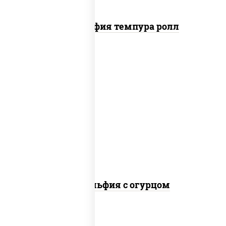
Филадельфия темпура ролл
рис, нори, сыр сливочный, огурцы
свежие, лосось слабосоленый
Филадельфия с огурцом