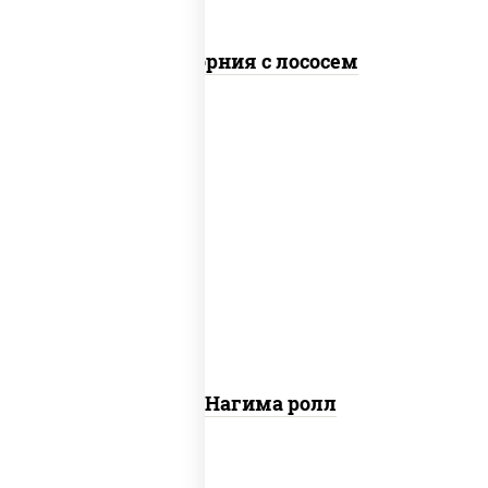
Калифорния с лососем
рис, нори, сыр сливочный, огурцы
свежие, лосось слабосоленый
Сяке Нагима ролл