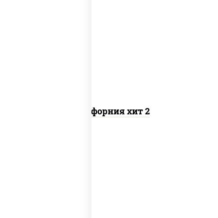
рис, нори, майонез, авокадо, краб
снежный, икра "масаго"
Калифорния хит 2
рис, нори, бекон, соус "техасский
барбекю", сыр сливочный, огурцы
свежие, сухари панировочные