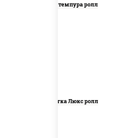
Тунец темпура ролл
креветки, рис, нори, майонез, икра
"масаго", кляр, сухари панировочные,
кунжут
Креветка Люкс ролл
соус "цезарь" (масло растительное