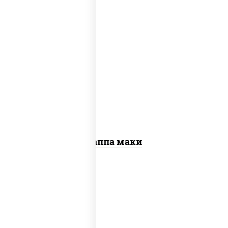
пост
рис, нори, огурцы свежие, кунжут
Каппа маки
рис, нори, креветки, сыр сливочный,