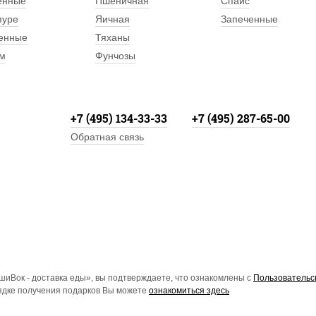
енные
Пшеничная
Спайс
пуре
Яичная
Запеченные
енные
Тяханы
м
Фунчозы
+7 (495) 134-33-33
+7 (495) 287-65-00
Обратная связь
иВок - доставка еды», вы подтверждаете, что ознакомлены с
Пользовательс
рядке получения подарков Вы можете
ознакомиться здесь