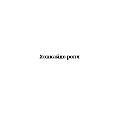
рис, нори, сыр сливочный,
краб снежный, лосось
копченый, кунжут
Хоккайдо ролл