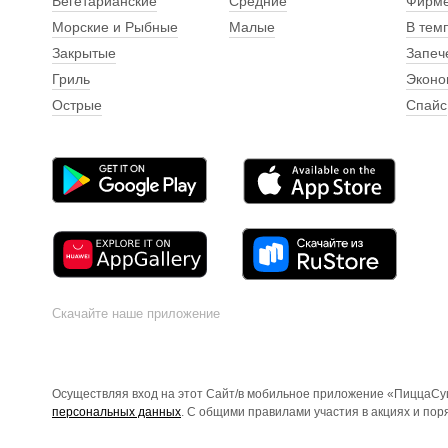
Вегетарианские
Средние
Фирм
Морские и Рыбные
Малые
В тем
Закрытые
Запеч
Гриль
Эконо
Острые
Спайс
Скачайте наше приложение
Осуществляя вход на этот Сайт/в мобильное приложение «ПиццаСуш
персональных данных
. С общими правилами участия в акциях и по