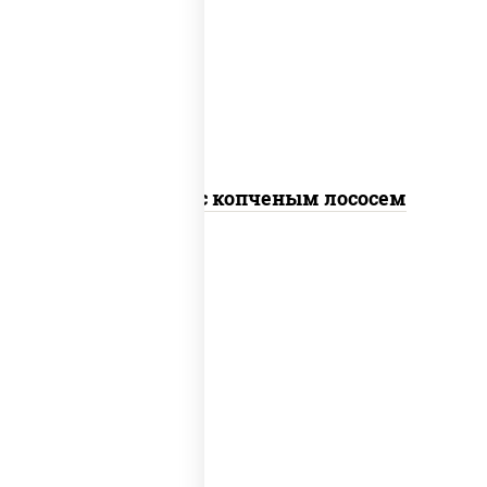
рис, нори, соус "спайс" (майонез соус
чили соус шрирача), лосось копченый
Спайс ролл с копченым лососем
рис, нори, лосось копченый, сыр
сливочный, краб снежный, сухари
панировочные