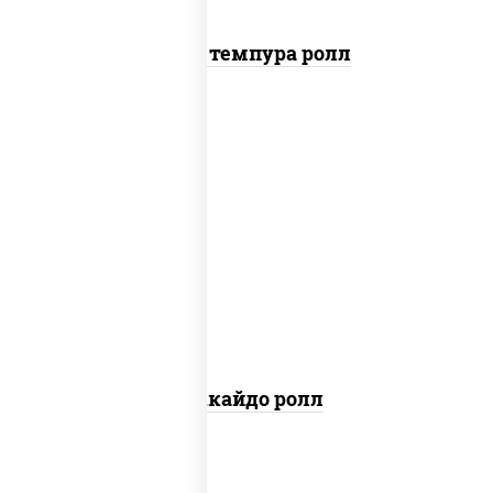
Гурмэ темпура ролл
рис, нори, сыр сливочный, краб
снежный, лосось копченый, кунжут
Хоккайдо ролл