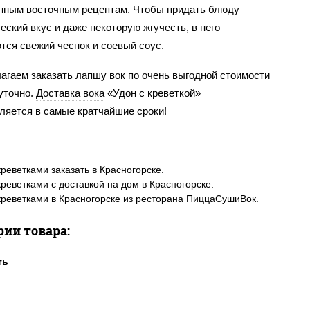
нным восточным рецептам. Чтобы придать блюду
ский вкус и даже некоторую жгучесть, в него
тся свежий чеснок и соевый соус.
агаем заказать лапшу вок по очень выгодной стоимости
уточно.
Доставка вока
«Удон с креветкой»
ляется в самые кратчайшие сроки!
креветками заказать в Красногорске.
креветками с доставкой на дом в Красногорске.
креветками в Красногорске из ресторана ПиццаСушиВок.
рии товара: