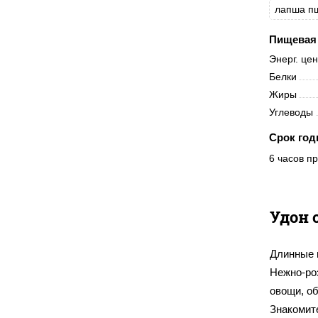
лапша п
Пищевая 
Энерг. це
Белки
Жиры
Углеводы
Срок год
6 часов пр
Удон 
Длинные 
Нежно-ро
овощи, о
Знакомите