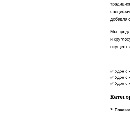
традицио
специфиче
добавляю
Мы предл
и круглос
осуществ
✅ Удон с 
✅ Удон с 
✅ Удон с 
Катего