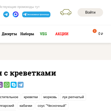
йствующие промокоды тут
Войти
0
0
Десерты
Наборы
VEG
АКЦИИ
руб
н с креветками
стительное
креветки
морковь
лук репчатый
лгарский
кабачки
соус "Чесночный"