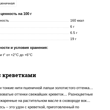
шеничная
ценность на 100 г
нность
160 ккал
6 г
6.5 г
19 г
ности и условия хранения:
и t° от +2°C до +6°C
с креветками
и тонкие нити пшеничной лапши золотистого оттенка…
зоватые оттенки свежайших креветок… Разноцветные
бжаренные на растительном масле в сковороде вок…
сь – это удон с креветкой, приготовленный по