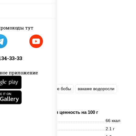
пост
ромокоды тут
 134-33-33
ное приложение
грибы шиитаке
соевые бобы
вакаме водоросли
творог соевый
Пищевая ценность на 100 г
Энерг. ценность
66 ккал
Белки
2.1 г