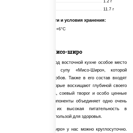
Жиры
1.2 г
Углеводы
11.7 г
Срок годности и условия хранения:
6 часов при t° от +2°C до +6°C
Мисо-широ
Среди диетических блюд восточной кухне особое место
принадлежит легкому супу «Мисо-Широ», которой
готовится из соевых бобов. Также в его состав входят
вакаме водоросли, которые восхищают глубиной своего
темно-зеленого оттенка, соевый творог и особо ценные
грибы шитаке. Все компоненты объединяет одно очень
важное свойство – их высокая питательность в
соединении с огромной пользой для здоровья.
Заказать суп «Мисо-Широ» у нас можно круглосуточно.