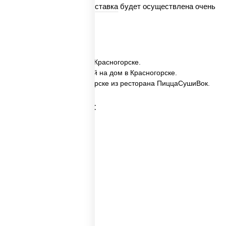
Мы гарантируем, что
доставка
будет осуществлена очень
быстро.
✅ Мисо-широ заказать в Красногорске.
✅ Мисо-широ с доставкой на дом в Красногорске.
✅ Мисо-широ в Красногорске из ресторана ПиццаСушиВок.
Категории товара:
Пицца суп
Горячий суп
Куриный суп
Первые блюда
Вок суп