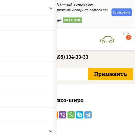
PizzaSushiWok — дай волю вкусу
Скачайте приложение и получите подарок при
Установить
заказе
по промокоду:
WELCOME
0
руб
0
+7 (495) 134-33-33
Мисо-широ