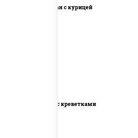
Тяхан с курицей
масло растительное, креветки,
морковь, лук репчатый, перец
болгарский, кабачки, соус "чесночный",
лапша пшеничная
Удон с креветками