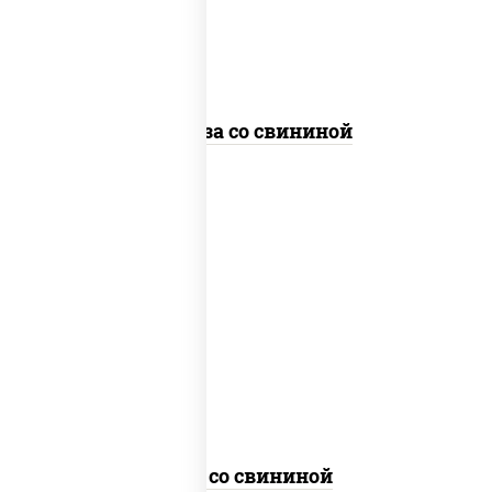
стеклянная
Фунчоза со свининой
масло растительное, свинина, морковь,
лук репчатый, перец болгарский,
кабачки, соус "чесночный", лапша
гречневая
Соба со свининой