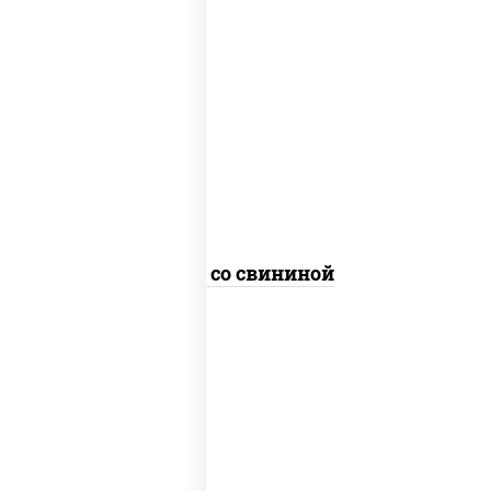
масло растительное, свинина, морковь,
лук репчатый, перец болгарский,
кабачки, соус "чесночный", лапша
пшеничная
Удон со свининой
масло растительное, грудка куриная,
морковь, лук репчатый, перец
болгарский, кабачки, соус "чесночный",
лапша гречневая