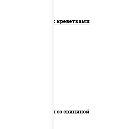
Соба с креветками
масло растительное, свинина, морковь,
лук репчатый, перец болгарский, рис,
соус "чесночный", кунжут
Тяхан со свининой