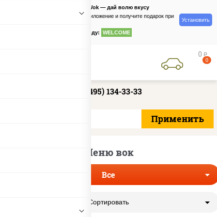
PizzaSushiWok — дай волю вкусу
Скачайте приложение и получите подарок при
Установить
заказе
по промокоду:
WELCOME
0
руб
0
+7 (495) 134-33-33
Меню вок
Все
Сортировать