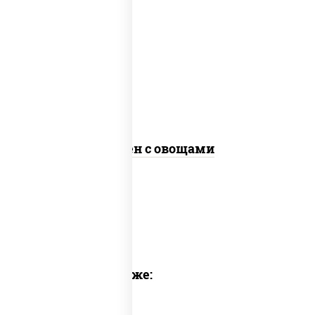
масло растительное, морковь, лук
репчатый, перец болгарский, кабачки,
соус "чесночный", лапша яичная, кунжут
Сомен с овощами
Предлагаем также: