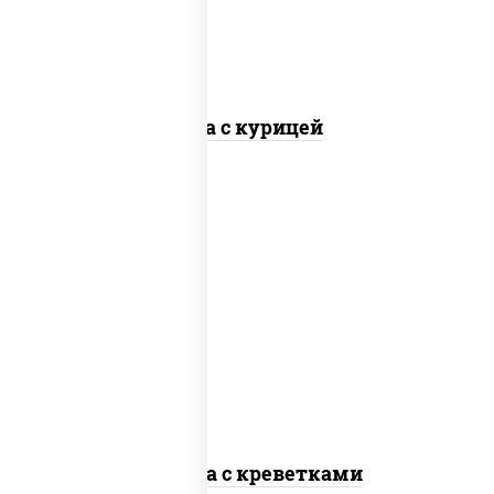
Соба с курицей
масло растительное, креветки,
морковь, лук репчатый, перец
болгарский, кабачки, соус "чесночный",
лапша стеклянная
Фунчоза с креветками