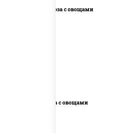
Фунчоза с овощами
пост
масло растительное, морковь, лук
репчатый, перец болгарский, кабачки,
соус "чесночный", лапша гречневая,
кунжут
Соба с овощами