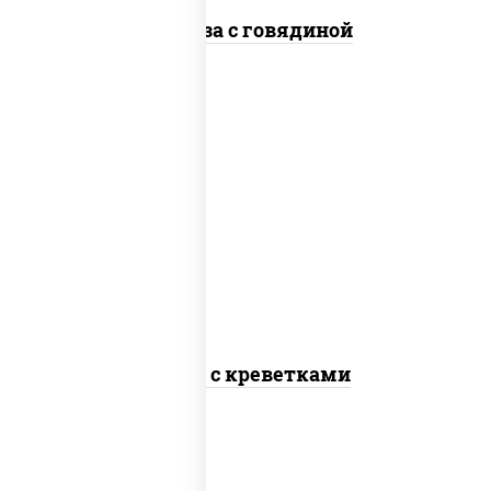
Фунчоза с говядиной
масло растительное, креветки,
морковь, лук репчатый, перец
болгарский, кабачки, соус "чесночный",
лапша яичная
Сомен с креветками