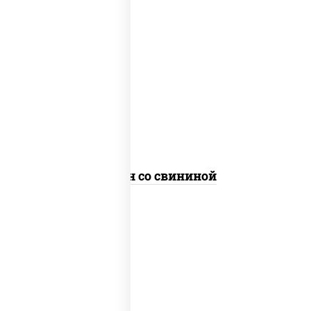
масло растительное, свинина, морковь,
лук репчатый, перец болгарский,
кабачки, соус "чесночный", лапша яичная
Сомен со свининой
масло растительное, свинина, морковь,
лук репчатый, перец болгарский,
кабачки, соус "чесночный", лапша