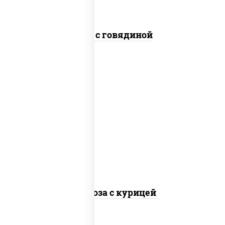
Соба с говядиной
масло растительное, грудка куриная,
морковь, лук репчатый, перец
болгарский, кабачки, соус "чесночный",
лапша стеклянная
Фунчоза с курицей