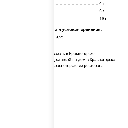
Белки
4 г
Жиры
6 г
Углеводы
19 г
Срок годности и условия хранения:
6 часов при t° от +2°C до +6°C
✅ Фунчоза с овощами заказать в Красногорске.
✅ Фунчоза с овощами с доставкой на дом в Красногорске.
✅ Фунчоза с овощами в Красногорске из ресторана
ПиццаСушиВок.
Категории товара: