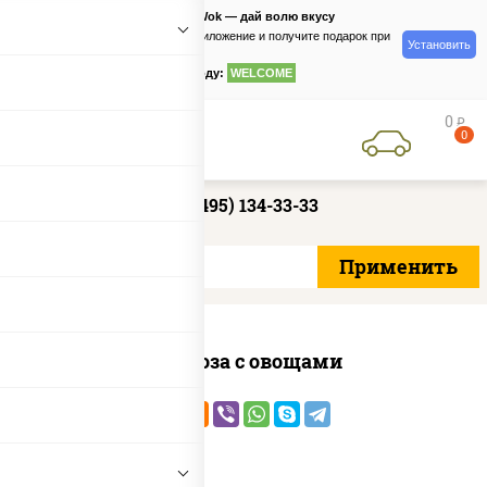
PizzaSushiWok — дай волю вкусу
Скачайте приложение и получите подарок при
Установить
заказе
по промокоду:
WELCOME
0
руб
0
+7 (495) 134-33-33
Фунчоза с овощами