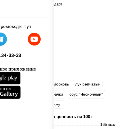
пост
ромокоды тут
 134-33-33
ное приложение
масло растительное
морковь
лук репчатый
перец болгарский
кабачки
соус "Чесночный"
лапша стеклянная
кунжут
Пищевая ценность на 100 г
Энерг. ценность
165 ккал