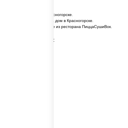
✅ Имбирь заказать в Красногорске.
✅ Имбирь с доставкой на дом в Красногорске.
✅ Имбирь в Красногорске из ресторана ПиццаСушиВок.
Категории товара:
Соусы суши
Wok соус
Соусы для вока
Белый соус для пиццы
Соус порционный
Соус вок