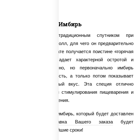
Имбирь
Имбирь считается традиционным спутником при
употреблении суши и ролл, для чего он предварительно
маринуется. В результате получается поистине «горячая
специя», которая обладает характерной остротой и
жгучестью. Удивительно, но первоначально имбирь
открывает свою сладость, а только потом показывает
свой настоящий острый вкус. Эта специя отлично
справляется с задачей стимулирования пищеварения и
улучшения кровообращения.
У нас можно заказать имбирь, который будет доставлен
круглосуточно.
Доставка Вашего заказа
будет
осуществлена в кратчайшие сроки!