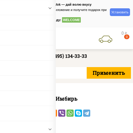
PizzaSushiWok — дай волю вкусу
Скачайте приложение и получите подарок при
Установить
заказе
по промокоду:
WELCOME
0
руб
0
+7 (495) 134-33-33
Имбирь