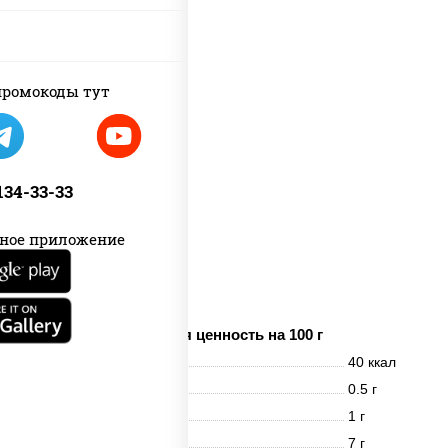
ромокоды тут
 134-33-33
ное приложение
имбирь
Пищевая ценность на 100 г
Энерг. ценность
40 ккал
Белки
0.5 г
Жиры
1 г
Углеводы
7 г