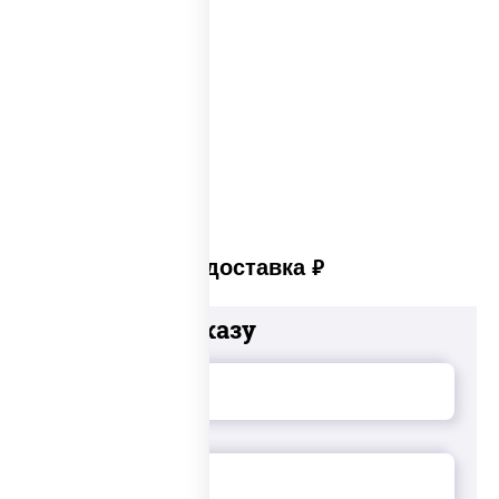
Сеты закусок
Закуски для фуршета
Сыр в панировке
Закуски на стол
Платная доставка
руб
Добавьте к заказу