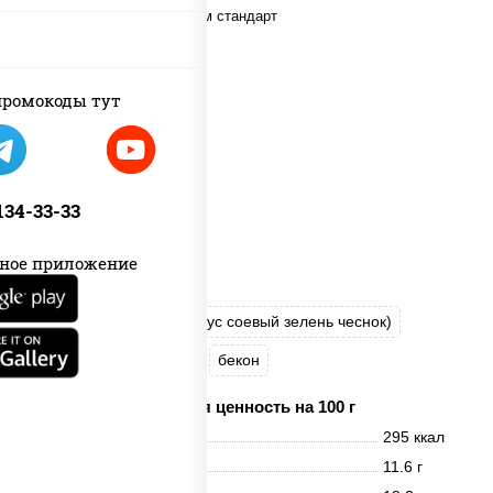
ромокоды тут
 134-33-33
ное приложение
соус "Шеф" (майонез соус соевый зелень чеснок)
моцарелла для пиццы
бекон
Пищевая ценность на 100 г
Энерг. ценность
295 ккал
Белки
11.6 г