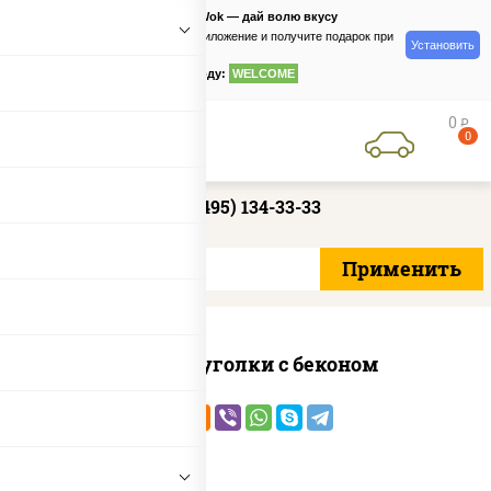
PizzaSushiWok — дай волю вкусу
Скачайте приложение и получите подарок при
Установить
заказе
по промокоду:
WELCOME
0
руб
0
+7 (495) 134-33-33
Сырные уголки с беконом