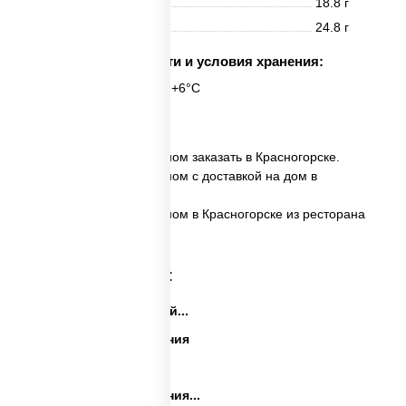
Жиры
18.8 г
Углеводы
24.8 г
Срок годности и условия хранения:
6 часов при t° от +2°C до +6°C
1 шт.
✅ Сырные уголки с беконом заказать в Красногорске.
✅ Сырные уголки с беконом с доставкой на дом в
Красногорске.
✅ Сырные уголки с беконом в Красногорске из ресторана
ПиццаСушиВок.
Категории товара:
Закуски на праздничный...
Закуски на день рождения
Праздничные закуски
Закуски на день рождения...