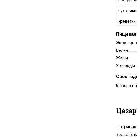
сухарик
креветки
Пищевая 
Энерг. це
Белки
Жиры
Углеводы
Срок год
6 часов пр
Цезар
Потрясаю
креветка