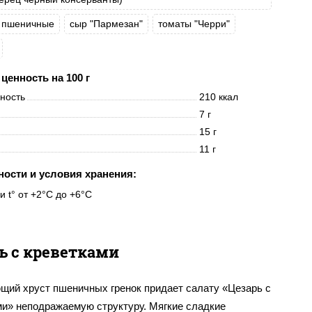
и пшеничные
сыр "Пармезан"
томаты "Черри"
ценность на 100 г
нность
210 ккал
7 г
15 г
11 г
ности и условия хранения:
и t° от +2°C до +6°C
ь с креветками
щий хруст пшеничных гренок придает салату «Цезарь с
ми» неподражаемую структуру. Мягкие сладкие