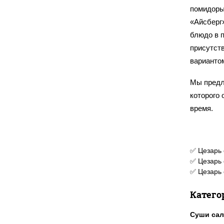
помидоры
«Айсберг
блюдо в 
присутст
вариантом
Мы предл
которого 
время.
✅ Цезарь 
✅ Цезарь 
✅ Цезарь 
Катего
Суши са