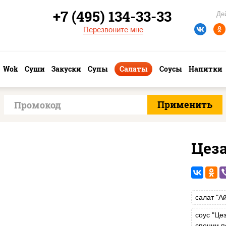
+7 (495) 134-33-33
Де
Перезвоните мне
Wok
Суши
Закуски
Супы
Салаты
Соусы
Напитки
Цеза
салат "А
соус "Це
специи п