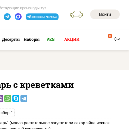
йствующие промокоды тут
Войти
0
0
Десерты
Наборы
VEG
АКЦИИ
руб
рь с креветками
йсберг"
зарь" (масло растительное загустители сахар яйца чеснок
ерец черный консерванты)