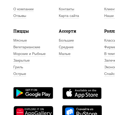
О компании
Контакты
Клиен
Отзывы
Карта сайта
Наши 
Пиццы
Ассорти
Рол
Мясные
Большие
Класс
Вегетарианские
Средние
Фирм
Морские и Рыбные
Малые
В тем
Закрытые
Запеч
Гриль
Эконо
Острые
Спайс