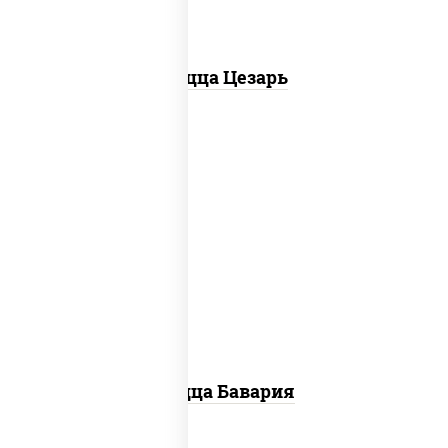
Пицца Цезарь
соус "горчичный" (майонез горчица),
моцарелла для пиццы, колбаса
"пепперони", ветчина, помидоры
Пицца Бавария