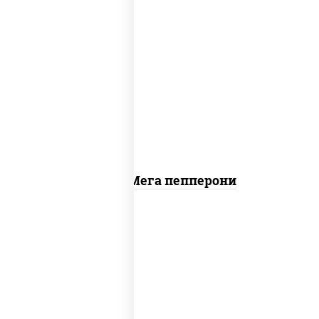
пицца соус (томаты базилик орегано
чеснок), моцарелла для пиццы, колбаса
"пепперони"
Пицца Мега пепперони
пицца соус (томаты базилик орегано
чеснок), моцарелла для пиццы, лук
красный, колбаса "пепперони", перец