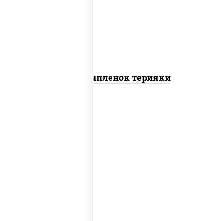
томаты "черри", грудка куриная, соус
"терияки" (соевый соус сахар крахмал
уксус), кунжут
Пицца Цыпленок терияки
пицца соус (томаты базилик орегано
чеснок), моцарелла для пиццы, колбаса
"пепперони"