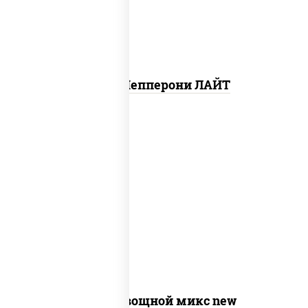
Пицца Пепперони ЛАЙТ
соус "шеф" (майонез соус соевый зелень
чеснок), моцарелла для пиццы,
шампиньоны св, помидоры, перец
болгарский, лук красный, соус "песто"
(базилик, петрушка, рукола, сыр
"пекорино-романо", кешью,
подсолнечное масло)
Пицца Овощной микс new