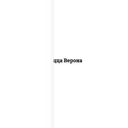
соус "шеф" (майонез соус соевый зелень
чеснок), моцарелла для пиццы, колбаса
"пепперони", шампиньоны св, помидоры
Пицца Верона
соус "цезарь" (масло растительное
загустители сахар яйца чеснок специи
перец черный консерванты), моцарелла
для пиццы, помидоры, грудка куриная,
бекон