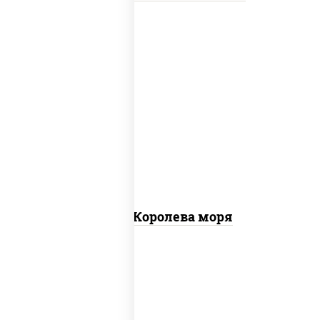
пицца соус (томаты базилик орегано
чеснок), моцарелла для пиццы, чеснок,
осьминоги, креветки тигровые,
креветки коктейльные, кальмары,
лимон
Пицца Королева моря
грудка куриная, бекон, колбаса