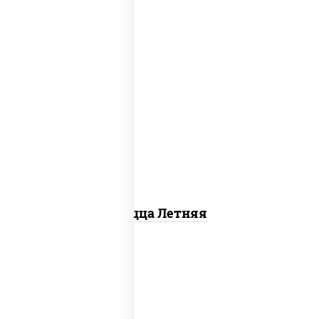
соус "шеф" (майонез соус соевый зелень
чеснок), помидоры, грудка куриная,
огурцы свежие, моцарелла для пиццы
Пицца Летняя
пицца соус (томаты базилик орегано