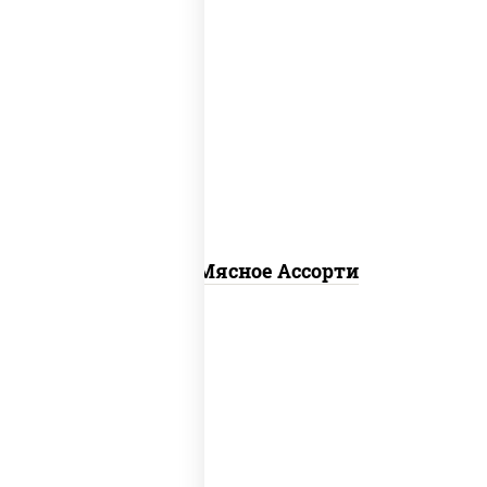
пицца соус (томаты базилик орегано
чеснок), моцарелла для пиццы,
помидоры, говядина, свинина, грудка
куриная, бекон
Пицца Мясное Ассорти
соус "гриль", моцарелла для пиццы,
огурцы маринованные, свинина, грудка
куриная, бекон