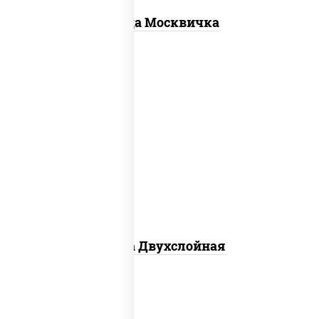
Пицца Москвичка
соус "томатно - горчичный", лук
красный, огурцы маринованные,
ветчина, бекон, моцарелла для пиццы,
помидоры, грудка куриная
Пицца Двухслойная