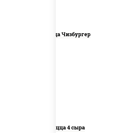
Пицца Чизбургер
пицца соус (томаты базилик орегано
чеснок), моцарелла для пиццы, сыры
моцарелла дор-блю чеддер эмменталь
Пицца 4 сыра