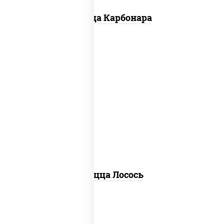
Пицца Карбонара
лосось слабосоленый, моцарелла для
пиццы, пицца соус (томаты базилик
орегано чеснок), маслины, соус "песто"
(базилик, петрушка, рукола, сыр
"пекорино-романо", кешью,
подсолнечное масло), лимон
Пицца Лосось
Пицца толстая