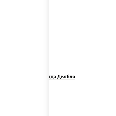
соус "техасский барбекю", моцарелла
для пиццы, лук красный, колбаса
"салями", ветчина, перец "халапеньо",
помидоры, огурцы маринованные
Пицца Дьябло
соус "горчичный" (майонез горчица),