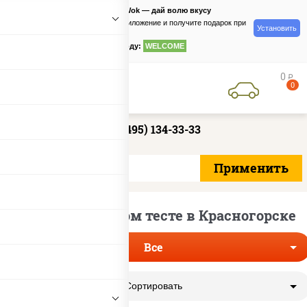
PizzaSushiWok — дай волю вкусу
Скачайте приложение и получите подарок при
Установить
заказе
по промокоду:
WELCOME
0
руб
0
+7 (495) 134-33-33
Пицца на толстом тесте в Красногорске
Все
Сортировать