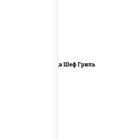
пицца соус (томаты базилик орегано
чеснок), моцарелла для пиццы, колбаса
"пепперони", бекон, свинина, соус
"гриль", лук фри
Пицца Шеф Гриль
соус "шеф" (майонез соус соевый зелень
чеснок), моцарелла для пиццы,
шампиньоны св, лук красный, ветчина