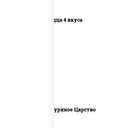
Пицца 4 вкуса
соус "шеф" (майонез соус соевый зелень
чеснок), моцарелла для пиццы, грудка
куриная
Пицца Куриное Царство