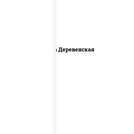
чеснок), моцарелла для пиццы, чеснок,
лук красный, шампиньоны св, свинина,
бекон
Пицца Деревенская
соус "томатно - горчичный", моцарелла
для пиццы, шампиньоны св, помидоры,
перец болгарский, говядина, грудка
куриная, бекон