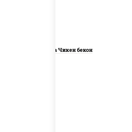
"пепперони", моцарелла для пиццы,
пицца соус (томаты базилик орегано
чеснок), помидоры, соус "горчичный"
(майонез горчица)
Пицца Чикен бекон
грибы шампиньоны в сливочном соусе,
грибы шампиньоны, чеснок, моцарелла
для пиццы, бекон, сыр "пармезан"