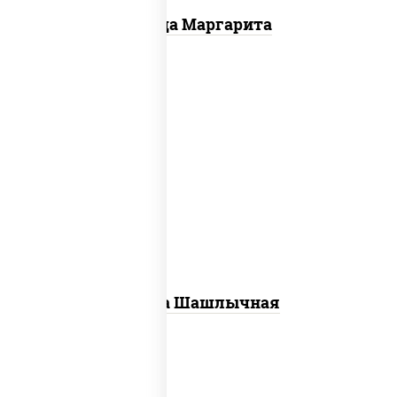
Пицца Маргарита
пицца соус (томаты базилик орегано
чеснок), моцарелла для пиццы, лук
красный, огурцы маринованные, грудка
куриная
Пицца Шашлычная