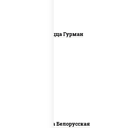
болгарский, соус "техасский барбекю"
Пицца Гурман
соус "горчичный" (майонез горчица),
моцарелла для пиццы, лук красный,
колбаса "салями", бекон, огурцы
маринованные, дольки картофеля, соус
"техасский барбекю"
Пицца Белорусская