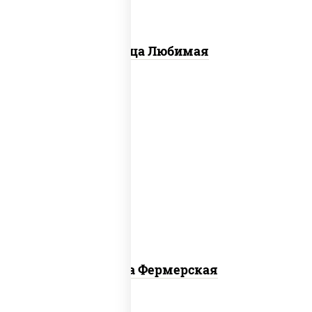
Пицца Любимая
соус "техасский барбекю", моцарелла
для пиццы, лук красный, колбаса
"салями", ветчина, огурцы
маринованные
Пицца Фермерская