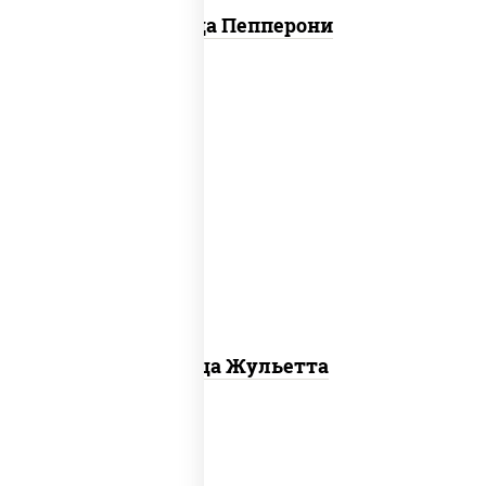
Пицца Пепперони
грибы шампиньоны, моцарелла для
пиццы
Пицца Жульетта