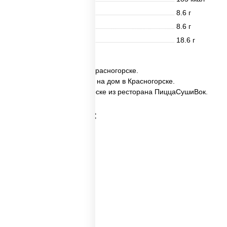
Белки
8.6 г
Жиры
8.6 г
Углеводы
18.6 г
✅ Набор №4 заказать в Красногорске.
✅ Набор №4 с доставкой на дом в Красногорске.
✅ Набор №4 в Красногорске из ресторана ПиццаСушиВок.
Категории товара:
Пицца наборы
Суши вок наборы
Набор суш