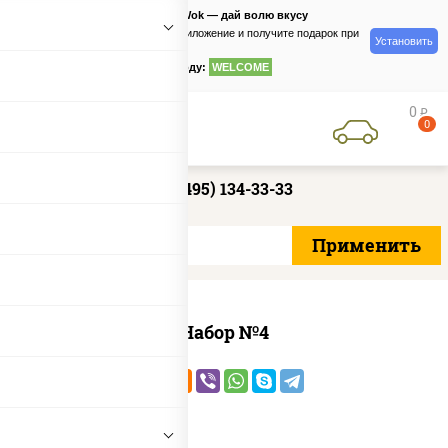
PizzaSushiWok — дай волю вкусу
Скачайте приложение и получите подарок при
Установить
заказе
по промокоду:
WELCOME
0
руб
0
+7 (495) 134-33-33
Набор №4