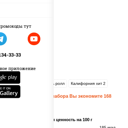
ромокоды тут
 134-33-33
ное приложение
Пицца Цезарь
Цезарь ролл
Калифорния хит 2
При заказе данного набора Вы экономите 168
рублей!
Пищевая ценность на 100 г
Энерг. ценность
185 ккал