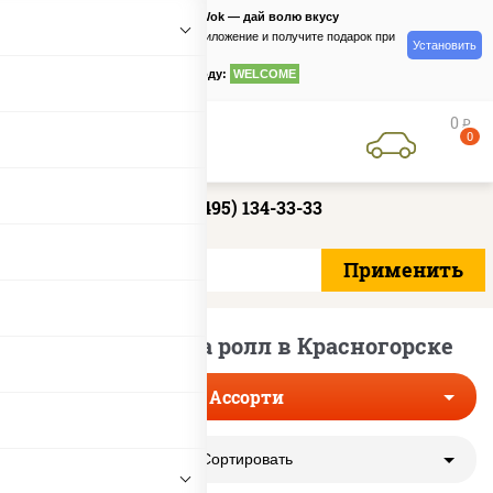
PizzaSushiWok — дай волю вкусу
Скачайте приложение и получите подарок при
Установить
заказе
по промокоду:
WELCOME
0
руб
0
+7 (495) 134-33-33
Тунец темпура ролл в Красногорске
Ассорти
Сортировать