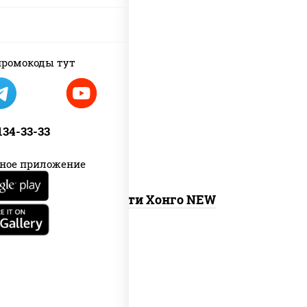
new
ромокоды тут
тунец темпура ролл
, сяке маки,
ролл калифорния хит 2, калифорния
хит 1
 134-33-33
ное приложение
Ассорти Хонго NEW