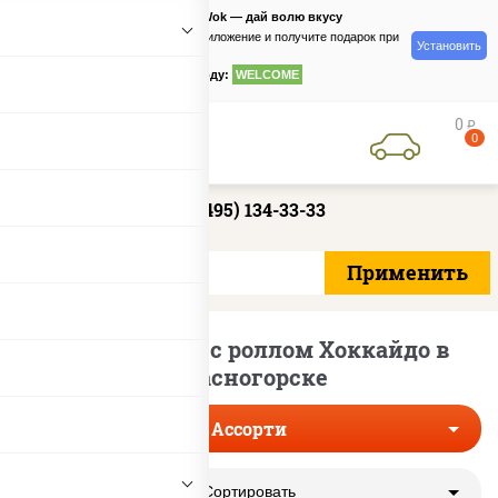
PizzaSushiWok — дай волю вкусу
Скачайте приложение и получите подарок при
Установить
заказе
по промокоду:
WELCOME
0
руб
0
+7 (495) 134-33-33
Сеты ассорти с роллом Хоккайдо в
Красногорске
Ассорти
Сортировать