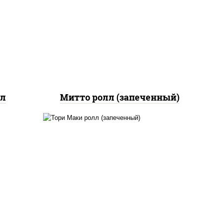
ный,
паприкой, сыр "пармезан",
дка с
соус "цезарь" (масло
йс"
растительное
оус
загустители сахар яйца
чеснок специи перец
черный консерванты)
лл
Митто ролл (запеченный)
рис, нори, огурцы свежие,
помидоры, куриная грудка с
паприкой, соус "шеф"
(майонез соус соевый
зелень чеснок)