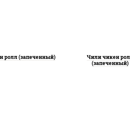
рис, нори, сыр сливоч
, нори, сыр сливочный,
помидоры, куриная гру
урцы свежие, куриная
паприкой, соус "спа
дка с паприкой, бекон,
(майонез соус чили с
оус "унаги", кунжут
шрирача)
н ролл (запеченный)
Чили чикен ро
(запеченный)