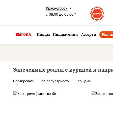
Красногорск
с 08:00 до 05:00 *
ВЫГОДА
Пиццы
Пиццы-мини
Ассорти
Ролл
Запеченные роллы с курицой и папри
Сортировать
по популярности
по цене
рис, нори, сыр сливочный,
салат "айсберг", куриная