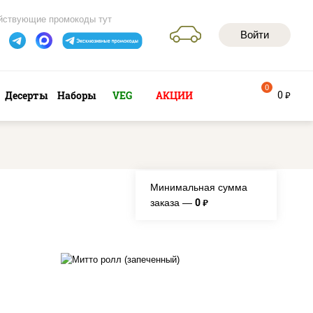
йствующие промокоды тут
Войти
0
0
Десерты
Наборы
VEG
АКЦИИ
руб
Минимальная сумма
0
заказа —
руб.
рис, нори, сыр сливочный,
бекон, куриная грудка с