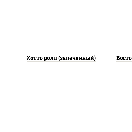
грудка с паприкой, лук фри,
рис
сыр "пармезан", соус
ог
"цезарь" (масло
гру
растительное
с
загустители сахар яйца
чеснок специи перец
черный консерванты)
Хотто ролл (запеченный)
Босто