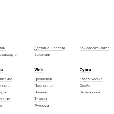
там
Доставка и оплата
Как сделать заказ
стандарты
Вакансии
лы
Wok
Суши
ические
Гречневая
Классические
енные
Пшеничная
Спайс
пуре
Яичная
Запеченные
енные
Тяханы
м
Фунчозы