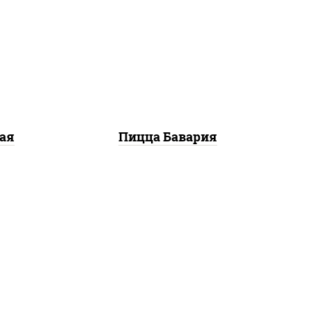
кю",
соус "горчичный" (майонез
 лук
горчица), моцарелла для
ями",
пиццы, колбаса
"пепперони", ветчина,
помидоры
ая
Пицца Бавария