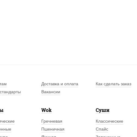
там
Доставка и оплата
Как сделать заказ
стандарты
Вакансии
лы
Wok
Суши
ические
Гречневая
Классические
енные
Пшеничная
Спайс