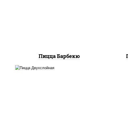
соус "техасский барбекю",
соу
моцарелла для пиццы,
со
колбаса "пепперони",
м
ветчина, бекон, грудка
куриная
Пицца Барбекю
соус "томатно -
горчичный", лук красный,
огурцы маринованные,
ветчина, бекон, моцарелла
для пиццы, помидоры,
грудка куриная