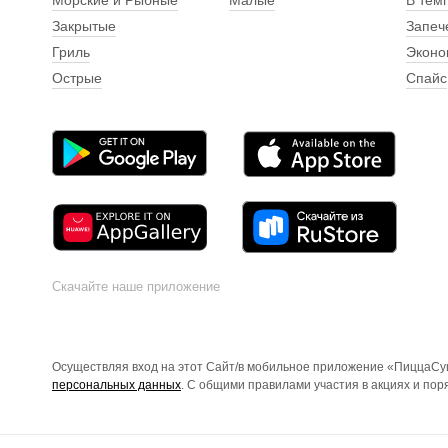
Морские и Рыбные
Малые
В тем
Закрытые
Запеч
Гриль
Эконо
Острые
Спайс
Скачайте наше приложение
Осуществляя вход на этот Сайт/в мобильное приложение «ПиццаСуш
персональных данных
. С общими правилами участия в акциях и по