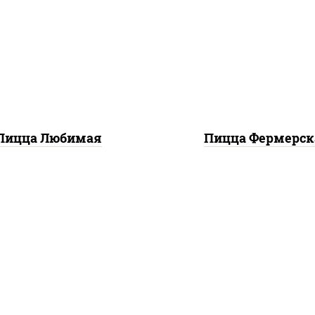
с "шеф" (майонез соус
соус "техасский барбе
евый зелень чеснок),
моцарелла для пиццы,
оцарелла для пиццы,
красный, колбаса "сал
шампиньоны св, лук
ветчина, огурцы
красный, ветчина
маринованные
Пицца Любимая
Пицца Фермерск