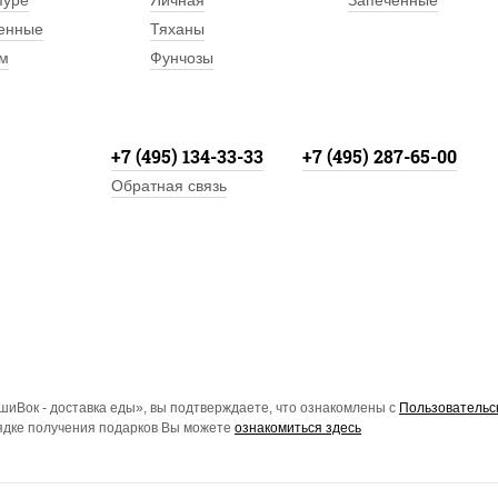
пуре
Яичная
Запеченные
енные
Тяханы
м
Фунчозы
+7 (495) 134-33-33
+7 (495) 287-65-00
Обратная связь
иВок - доставка еды», вы подтверждаете, что ознакомлены с
Пользовательс
рядке получения подарков Вы можете
ознакомиться здесь