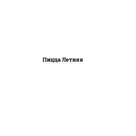
соус "шеф" (майонез соус
соевый зелень чеснок),
помидоры, грудка куриная,
огурцы свежие, моцарелла
для пиццы
Пицца Летняя