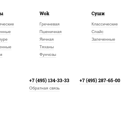
лы
Wok
Суши
ические
Гречневая
Классические
енные
Пшеничная
Спайс
пуре
Яичная
Запеченные
енные
Тяханы
м
Фунчозы
+7 (495) 134-33-33
+7 (495) 287-65-00
Обратная связь