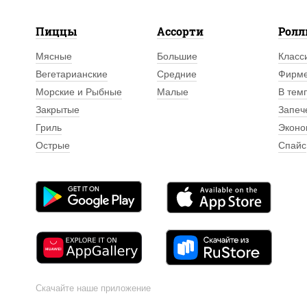
Пиццы
Ассорти
Рол
Мясные
Большие
Класс
Вегетарианские
Средние
Фирм
Морские и Рыбные
Малые
В тем
Закрытые
Запеч
Гриль
Эконо
Острые
Спайс
Скачайте наше приложение