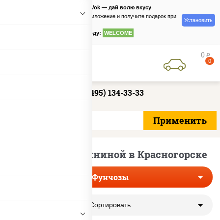
PizzaSushiWok — дай волю вкусу
Скачайте приложение и получите подарок при
Установить
заказе
по промокоду:
WELCOME
0
руб
0
+7 (495) 134-33-33
Фунчозы со свининой в Красногорске
Фунчозы
Сортировать