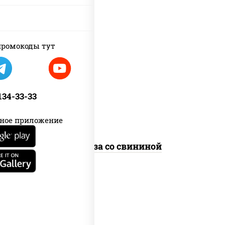
ромокоды тут
масло растительное, свинина,
морковь, лук репчатый, перец
болгарский, кабачки, соус
"чесночный", лапша стеклянная
 134-33-33
ное приложение
Фунчоза со свининой